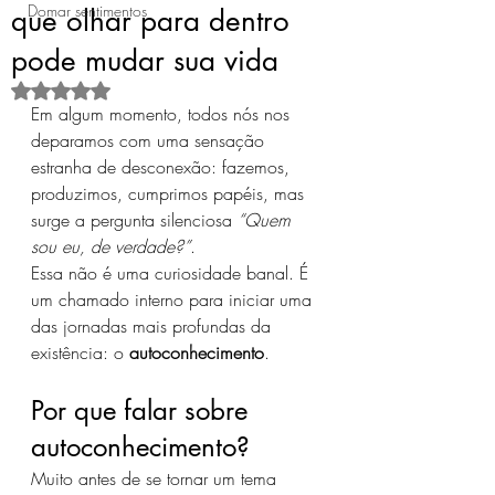
Domar sentimentos
que olhar para dentro
pode mudar sua vida
Avaliado com NaN de 5 estrelas.
Em algum momento, todos nós nos 
deparamos com uma sensação 
estranha de desconexão: fazemos, 
produzimos, cumprimos papéis, mas 
surge a pergunta silenciosa 
“Quem 
sou eu, de verdade?”
.
Essa não é uma curiosidade banal. É 
um chamado interno para iniciar uma 
das jornadas mais profundas da 
existência: o 
autoconhecimento
.
Por que falar sobre 
autoconhecimento?
Muito antes de se tornar um tema 