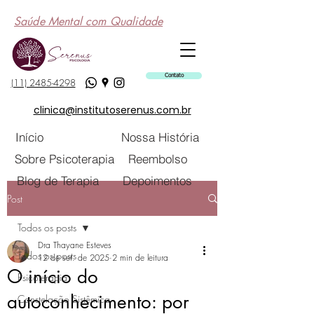
Saúde Mental com Qualidade
Contato
(11) 2485-4298
clinica@institutoserenus.com.br
Início
Nossa História
Sobre Psicoterapia
Reembolso
Blog de Terapia
Depoimentos
Post
Todos os posts
Dra Thayane Esteves
Todos os posts
12 de set. de 2025
2 min de leitura
O início do
Psicoterapia
autoconhecimento: por
Constelação Sistêmica