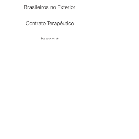
Brasileiros no Exterior
Contrato Terapêutico
burnout
drenagem
reembolso
depoimentos
clinica@institutoserenus.com.br
(11) 2485-4298 (11) 97217-3523