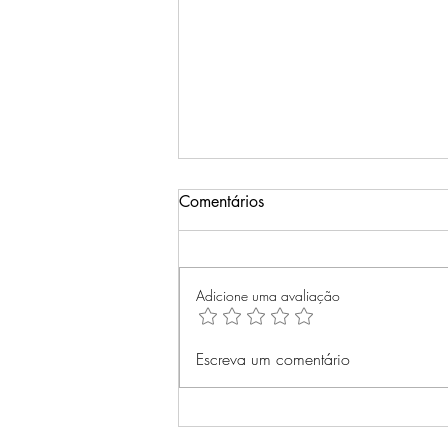
Comentários
Adicione uma avaliação
Domar Sentimentos: Como a
Escreva um comentário
Ciência da Psicologia Pode
Transformar a Maneira de
Lidar com Emoções