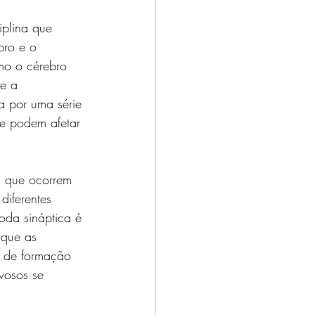
iplina que 
bro e o 
mo o cérebro 
e a 
a por uma série 
ue podem afetar 
 que ocorrem 
diferentes 
oda sináptica é 
 que as 
o de formação 
vosos se 