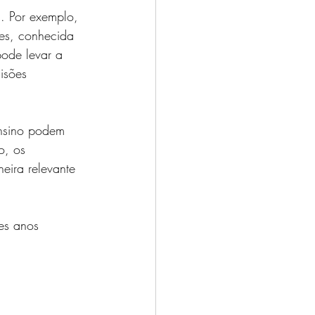
. Por exemplo, 
es, conhecida 
pode levar a 
isões 
ensino podem 
o, os 
eira relevante 
es anos 