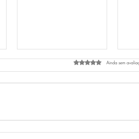
Avaliado com 0 de 5 estrel
Ainda sem avalia
O COELHO E SEU RELÓGIO
O iní
autoc
olhar
sua v