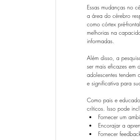
Essas mudanças no cér
a área do cérebro res
como córtex pré-fronta
melhorias na capacida
informadas.
Além disso, a pesquis
ser mais eficazes em d
adolescentes tendem a
e significativa para su
Como pais e educadore
críticos. Isso pode incl
Fornecer um ambie
Encorajar a apren
Fornecer feedback