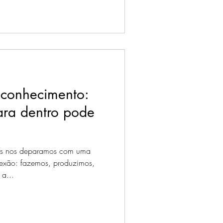
oconhecimento:
ara dentro pode
ós nos deparamos com uma
exão: fazemos, produzimos,
a...