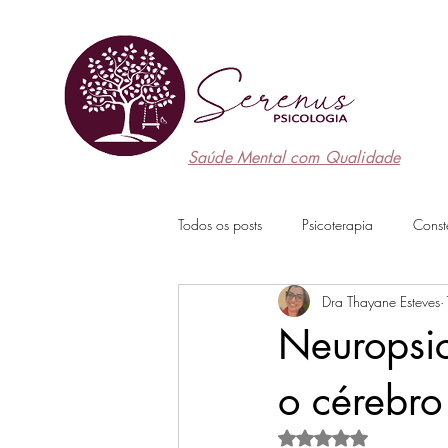
Saúde Mental com Qualidade
Todos os posts
Psicoterapia
Const
Dra Thayane Esteves
Neuropsi
o cérebro
Avaliado com NaN de