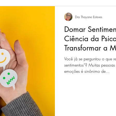
Dra Thayane Esteves
Domar Sentimen
Ciência da Psic
Transformar a M
com Emoções
Você já se perguntou o que r
sentimentos”? Muitas pessoas
emoções é sinônimo de...