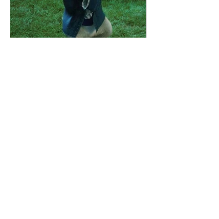
Dra Thayane Esteves
O COELHO E SEU
RELÓGIO
Na clássica obra Alice no País das
Maravilhas , escrita por Lewis Carroll em
1865, somos apresentados a um
universo repleto de símbolos,...