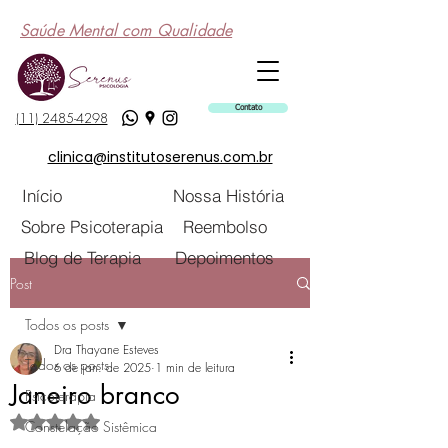
Saúde Mental com Qualidade
Contato
(11) 2485-4298
clinica@institutoserenus.com.br
Início
Nossa História
Sobre Psicoterapia
Reembolso
Blog de Terapia
Depoimentos
Post
Todos os posts
Dra Thayane Esteves
Todos os posts
6 de jan. de 2025
1 min de leitura
Janeiro branco
Psicoterapia
Avaliado com NaN de 5 estrelas.
Constelação Sistêmica