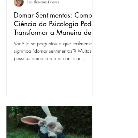
Dra Thayane Esteves
Domar Sentimentos: Como a
Ciência da Psicologia Pode
Transformar a Maneira de
Lidar com Emoções
Você já se perguntou o que realmente
significa “domar sentimentos”? Muitas
pessoas acreditam que controlar
emoções é sinônimo de...