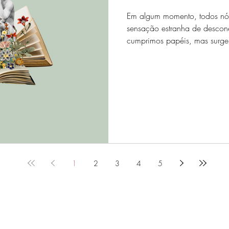
Em algum momento, todos n
sensação estranha de descon
cumprimos papéis, mas surge 
1
2
3
4
5