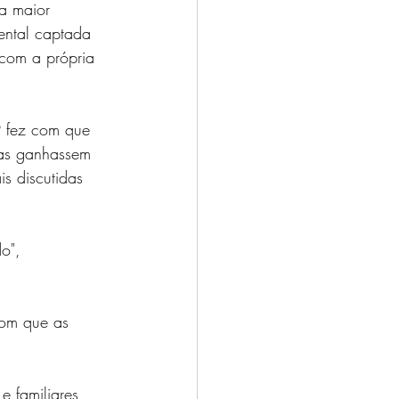
a maior 
ntal captada 
 com a própria 
9 fez com que 
cas ganhassem 
s discutidas 
o", 
com que as 
e familiares 