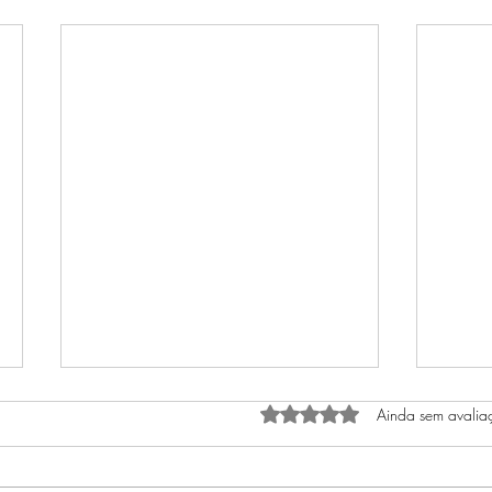
Avaliado com 0 de 5 estrel
Ainda sem avalia