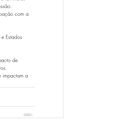
essão.
upação com a 
 e Estados 
pacto de 
vos.
ue impactam a 