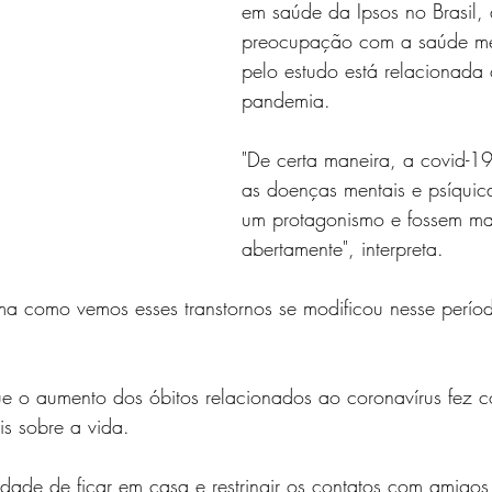
em saúde da Ipsos no Brasil, 
preocupação com a saúde me
pelo estudo está relacionada
pandemia.
"De certa maneira, a covid-1
as doenças mentais e psíqui
um protagonismo e fossem mai
abertamente", interpreta.
a como vemos esses transtornos se modificou nesse períod
 o aumento dos óbitos relacionados ao coronavírus fez 
is sobre a vida.
dade de ficar em casa e restringir os contatos com amigos 