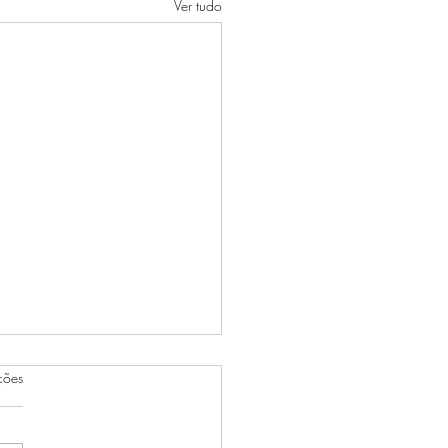
Ver tudo
as.
ções