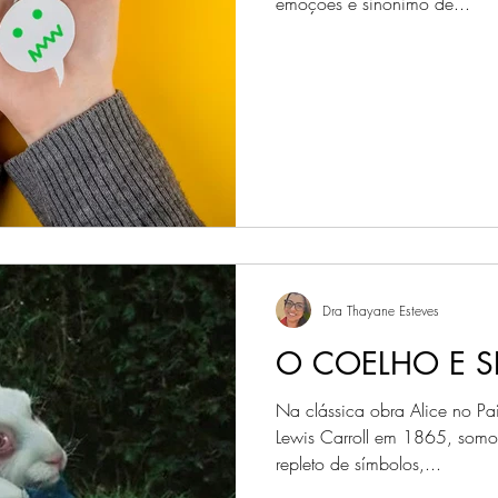
emoções é sinônimo de...
Dra Thayane Esteves
O COELHO E S
Na clássica obra Alice no Paí
Lewis Carroll em 1865, somo
repleto de símbolos,...