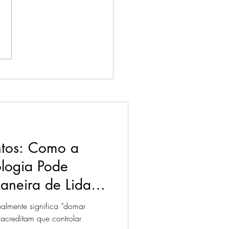
cio do
onhecimento: por que
 para dentro pode mudar
ida
tos: Como a
ologia Pode
aneira de Lidar
ealmente significa “domar
 acreditam que controlar