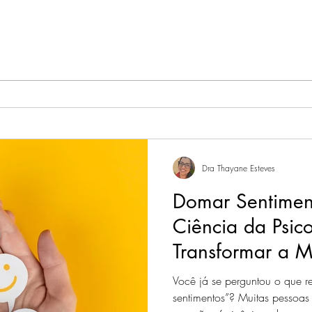
O COELHO E SEU RELÓGIO
O iní
autoc
olhar
sua v
Dra Thayane Esteves
Domar Sentimen
Ciência da Psic
Transformar a M
com Emoções
Você já se perguntou o que r
sentimentos”? Muitas pessoas