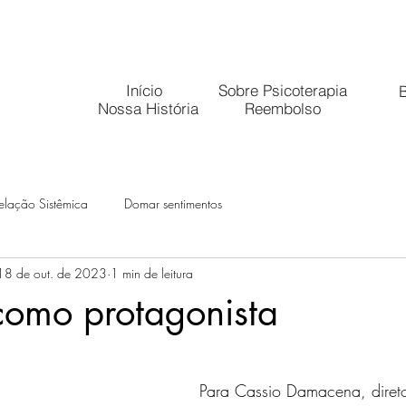
Início
Sobre Psicoterapia
B
Nossa História
Reembolso
elação Sistêmica
Domar sentimentos
18 de out. de 2023
1 min de leitura
como protagonista
 5 estrelas.
Para Cassio Damacena, diret