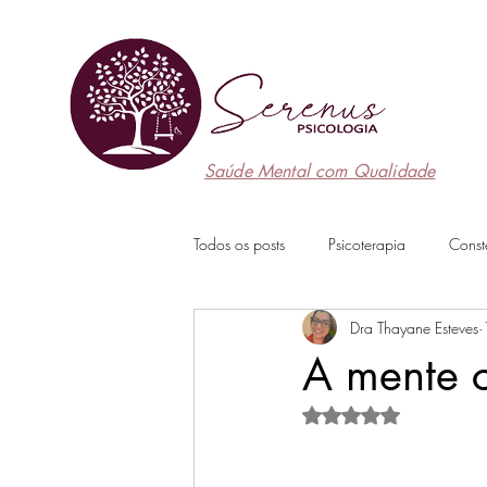
Saúde Mental com Qualidade
Todos os posts
Psicoterapia
Const
Dra Thayane Esteves
A mente 
Avaliado com NaN de