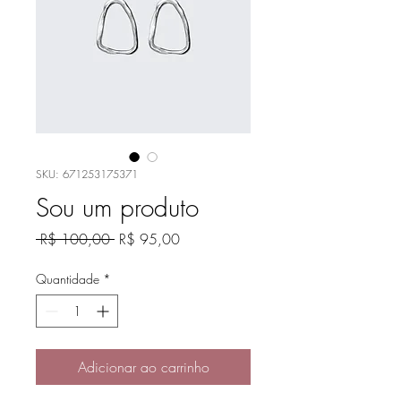
SKU: 671253175371
Sou um produto
Preço
Preço
 R$ 100,00 
R$ 95,00
normal
promocional
Quantidade
*
Adicionar ao carrinho