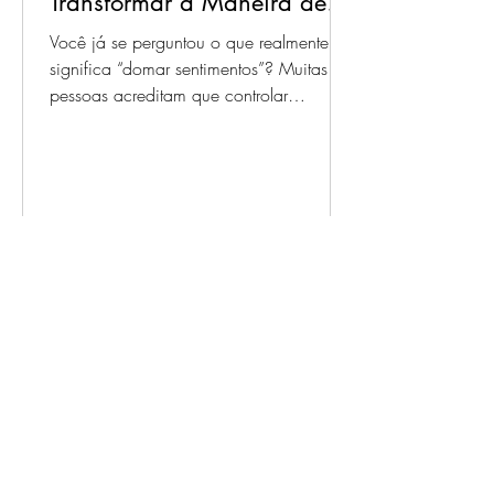
Transformar a Maneira de
Lidar com Emoções
Você já se perguntou o que realmente
significa “domar sentimentos”? Muitas
pessoas acreditam que controlar
emoções é sinônimo de...