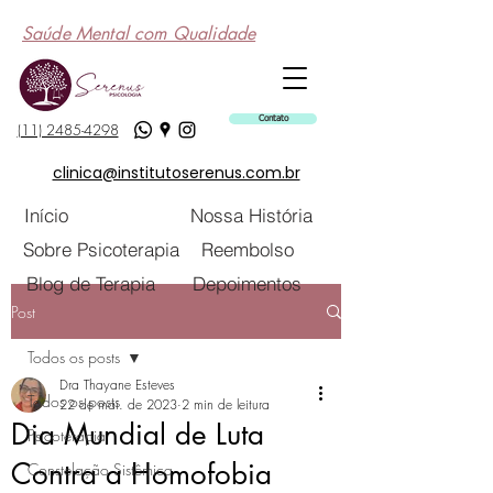
Saúde Mental com Qualidade
Contato
(11) 2485-4298
clinica@institutoserenus.com.br
Início
Nossa História
Sobre Psicoterapia
Reembolso
Blog de Terapia
Depoimentos
Post
Todos os posts
Dra Thayane Esteves
Todos os posts
22 de mai. de 2023
2 min de leitura
Dia Mundial de Luta
Psicoterapia
Contra a Homofobia
Constelação Sistêmica