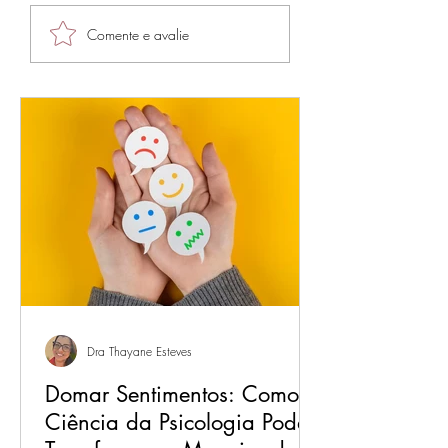
O COELHO E SEU
O início do
Comente e avalie
RELÓGIO
autoconhecimento
que olhar para de
pode mudar sua v
Dra Thayane Esteves
Domar Sentimentos: Como a
Ciência da Psicologia Pode