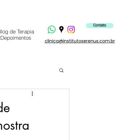
Contato
log de Terapia
Depoimentos
clinica@institutoserenus.com.br
de
mostra