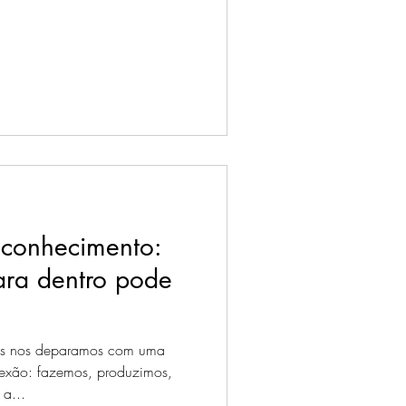
oconhecimento:
ara dentro pode
ós nos deparamos com uma
exão: fazemos, produzimos,
a...