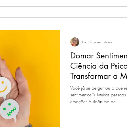
autoc
olhar
sua v
Dra Thayane Esteves
Domar Sentimen
Ciência da Psic
Transformar a M
com Emoções
Você já se perguntou o que r
sentimentos”? Muitas pessoas
emoções é sinônimo de...