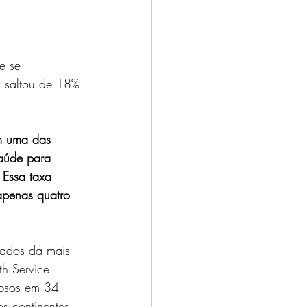
e se 
 saltou de 18% 
am uma das 
aúde para 
 Essa taxa 
apenas quatro 
hados da mais 
h Service 
Ipsos em 34 
s continentes.