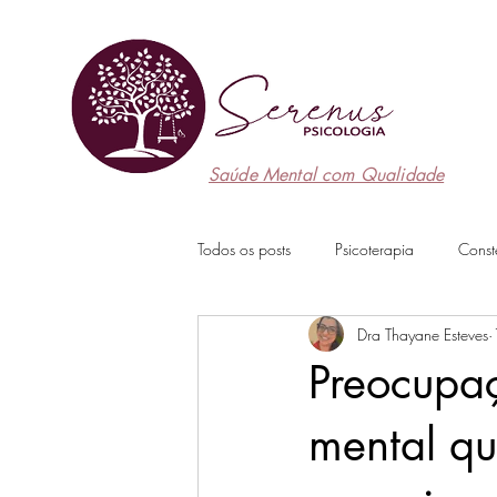
Saúde Mental com Qualidade
Todos os posts
Psicoterapia
Const
Dra Thayane Esteves
Preocupaç
mental qu