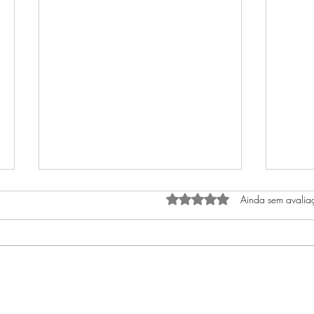
Avaliado com 0 de 5 estrel
Ainda sem avalia
O COELHO E SEU RELÓGIO
O iní