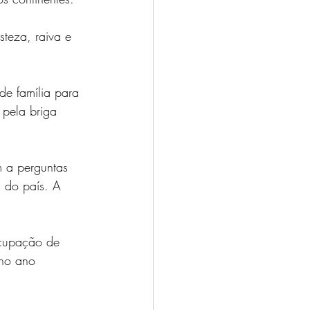
steza, raiva e 
de família para 
 pela briga 
 a perguntas 
s do país. A 
ocupação de 
no ano 