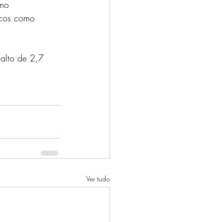
mo 
icos como 
lto de 2,7 
Ver tudo