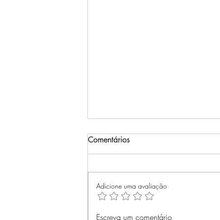
Comentários
Adicione uma avaliação
Domar Sentimentos: Como a
Escreva um comentário