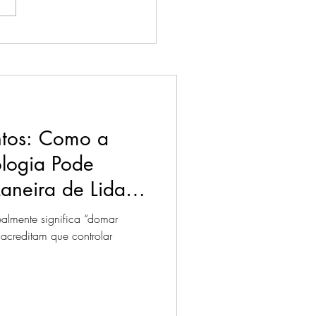
onhecimento: por que
 para dentro pode mudar
ida
tos: Como a
ologia Pode
aneira de Lidar
ealmente significa “domar
 acreditam que controlar