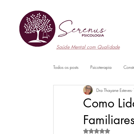
Saúde Mental com Qualidade
Todos os posts
Psicoterapia
Const
Dra Thayane Esteves
Como Lida
Familiare
Avaliado com NaN de