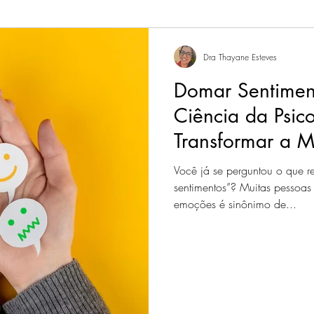
Dra Thayane Esteves
Domar Sentimen
Ciência da Psic
Transformar a M
com Emoções
Você já se perguntou o que r
sentimentos”? Muitas pessoas
emoções é sinônimo de...