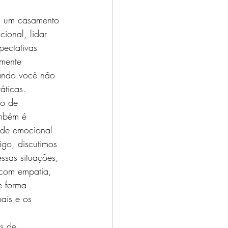
, um casamento 
cional, lidar 
pectativas 
lmente 
ando você não 
áticas.
io de 
ambém é 
úde emocional 
igo, discutimos 
ssas situações, 
 com empatia, 
e forma 
oais e os 
s de 