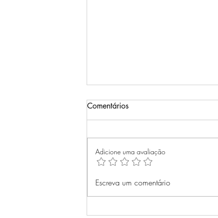
Comentários
Adicione uma avaliação
Domar Sentimentos: Como a
Escreva um comentário
Ciência da Psicologia Pode
Transformar a Maneira de
Lidar com Emoções