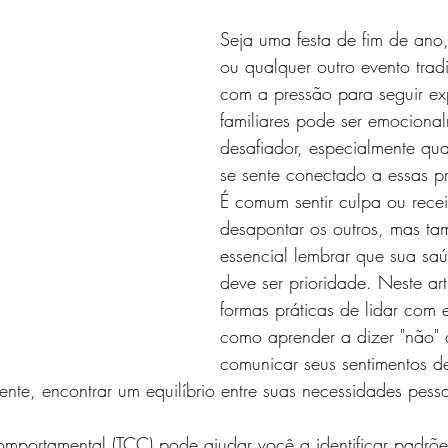
Seja uma festa de fim de ano
ou qualquer outro evento tradi
com a pressão para seguir ex
familiares pode ser emociona
desafiador, especialmente qu
se sente conectado a essas pr
É comum sentir culpa ou rece
desapontar os outros, mas t
essencial lembrar que sua sa
deve ser prioridade. Neste art
formas práticas de lidar com e
como aprender a dizer "não"
comunicar seus sentimentos d
mente, encontrar um equilíbrio entre suas necessidades pess
omportamental (TCC) pode ajudar você a identificar padrõe