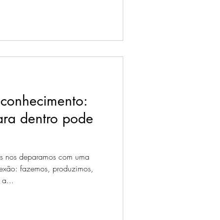
oconhecimento:
ara dentro pode
ós nos deparamos com uma
exão: fazemos, produzimos,
a...