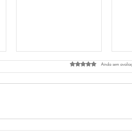
Avaliado com 0 de 5 estrel
Ainda sem avalia
O COELHO E SEU RELÓGIO
O iní
autoc
olhar
sua v