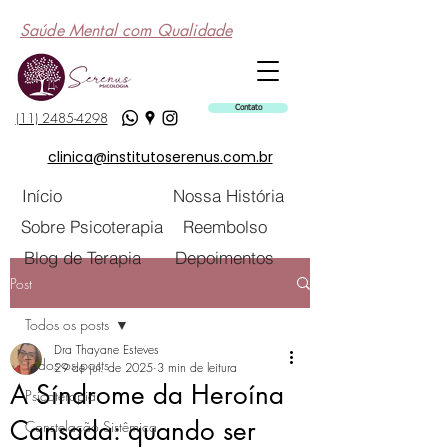
Saúde Mental com Qualidade
Contato
(11) 2485-4298
clinica@institutoserenus.com.br
Início
Nossa História
Sobre Psicoterapia
Reembolso
Blog de Terapia
Depoimentos
Post
Todos os posts
Dra Thayane Esteves
Todos os posts
29 de jul. de 2025
3 min de leitura
A Síndrome da Heroína
Psicoterapia
Cansada: quando ser
Constelação Sistêmica