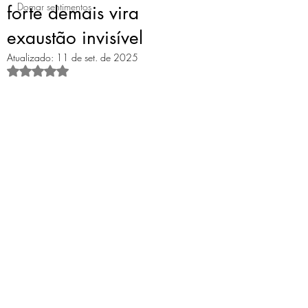
Domar sentimentos
forte demais vira
exaustão invisível
Atualizado:
11 de set. de 2025
Avaliado com NaN de 5 estrelas.